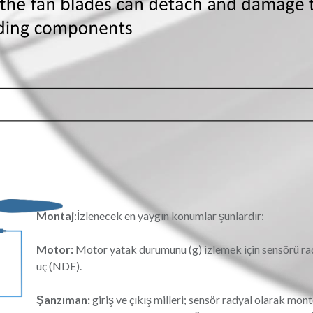
Montaj
:
İzlenecek en yaygın konumlar şunlardır:
Motor:
Motor yatak durumunu (g) ​​izlemek için sensörü r
uç (NDE).
Şanzıman:
giriş ve çıkış milleri; sensör radyal olarak monte