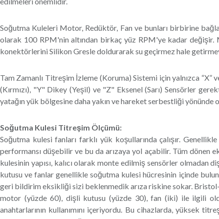
edilmeleri önemlidir.
Soğutma Kuleleri Motor, Redüktör, Fan ve bunları birbirine bağl
olarak 100 RPM'nin altından birkaç yüz RPM'ye kadar değişir. Ma
konektörlerini Silikon Gresle doldurarak su geçirmez hale getirmey
Tam Zamanlı Titreşim İzleme (Koruma) Sistemi için yalnızca “X” vey
(Kırmızı), "Y" Dikey (Yeşil) ve "Z" Eksenel (Sarı) Sensörler gere
yatağın yük bölgesine daha yakın ve hareket serbestliği yönünde ol
Soğutma Kulesi Titreşim Ölçümü:
Soğutma kulesi fanları farklı yük koşullarında çalışır. Genellikl
performansı düşebilir ve bu da arızaya yol açabilir. Tüm dönen eki
kulesinin yapısı, kalıcı olarak monte edilmiş sensörler olmadan dişl
kutusu ve fanlar genellikle soğutma kulesi hücresinin içinde bulunu
geri bildirim eksikliği sizi beklenmedik arıza riskine sokar. Brist
motor (yüzde 60), dişli kutusu (yüzde 30), fan (iki) ile ilgili 
anahtarlarının kullanımını içeriyordu. Bu cihazlarda, yüksek titr