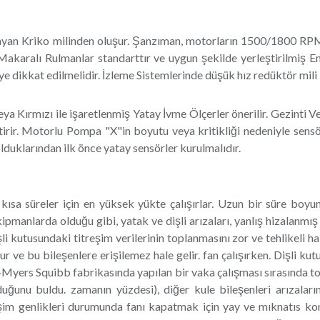
ayan Kriko milinden oluşur. Şanzıman, motorların 1500/1800 RPM's
karalı Rulmanlar standarttır ve uygun şekilde yerleştirilmiş End
e dikkat edilmelidir. İzleme Sistemlerinde düşük hız redüktör mili 
a Kırmızı ile işaretlenmiş Yatay İvme Ölçerler önerilir. Gezinti V
ktirir. Motorlu Pompa "X"in boyutu veya kritikliği nedeniyle sens
duklarından ilk önce yatay sensörler kurulmalıdır.
e kısa süreler için en yüksek yükte çalışırlar. Uzun bir süre boy
pmanlarda olduğu gibi, yatak ve dişli arızaları, yanlış hizalanmış 
i kutusundaki titreşim verilerinin toplanmasını zor ve tehlikeli hal
r ve bu bileşenlere erişilemez hale gelir. fan çalışırken. Dişli ku
ol-Myers Squibb fabrikasında yapılan bir vaka çalışması sırasında to
olduğunu buldu. zamanın yüzdesi), diğer kule bileşenleri arızala
eşim genlikleri durumunda fanı kapatmak için yay ve mıknatıs kons