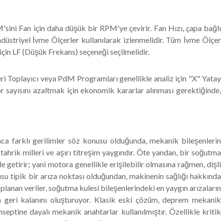
ini Fan için daha düşük bir RPM'ye çevirir. Fan Hızı, çapa bağlı
üstriyel İvme Ölçerler kullanılarak izlenmelidir. Tüm İvme Ölçer
için LF (Düşük Frekans) seçeneği seçilmelidir.
eri Toplayıcı veya PdM Programları genellikle analiz için "X" Yatay
ör sayısını azaltmak için ekonomik kararlar alınması gerektiğinde,
unca farklı gerilimler söz konusu olduğunda, mekanik bileşenlerin
tahrik milleri ve aşırı titreşim yaygındır. Öte yandan, bir soğutma
e getirir; yani motora genellikle erişilebilir olmasına rağmen, dişli
tusu tipik bir arıza noktası olduğundan, makinenin sağlığı hakkında
planan veriler, soğutma kulesi bileşenlerindeki en yaygın arızaların
rın geri kalanını oluşturuyor. Klasik eski çözüm, deprem mekanik
eptine dayalı mekanik anahtarlar kullanılmıştır. Özellikle kritik