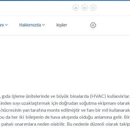
anı
Hakkımızda
kişiler
ÇİN TİTREŞİM KORUMA/
, gıda işleme ünitelerinde ve büyük binalarda (HVAC) kullanılırlar.
yesinden ısıyı uzaklaştırmak için doğrudan soğutma ekipmanı olarak
an hücresinin yan tarafına monte edilmiştir ve fanı bir mil kullanarak
, bu da her iki bileşenin de hava akışında olduğu anlamına gelir. Bir
 pahalı onarımlara neden olabilir. Bu nedenle düzenli olarak takip