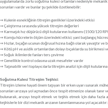
uygulamalarda zorlu soğutma kulesi ortamları nedeniyle mekanik a
sorunları vardır ve bunlar şu şekilde özetlenebilir:
⇒ Kulenin esnekliğinin titreşim genlikleri üzerindeki etkisi
⇒ Çalıştırma sırasında yüksek titreşim değerleri
⇒ Karmaşık hız düşürücü dişli kutularının kullanımı (1500/120 R
⇒ Komşu hücrelerin ölçüm üzerindeki etkisi; yani başlangıç ​​hücresi
⇒ Hızlar, bıçağın ucunun doğrusal hızına bağlı olarak yavaştır ve bu 
⇒ Kötü pH ve asidik ortamlardan dolayı bıçaklarda su birikmesi 
⇒ Soğuk iklimlerde fanları ters çevirme
⇒ Genellikle kontrol odasına uzak mesafeler vardır
⇒ Taşınabilir veri toplayıcılarla titreşim analizi için dişli kutuları
Soğutma Kulesi Titreşim Teşhisi:
Titreşim izleme hayati önem taşıyan bir erken uyarı sunarak mühen
sorunları arızaya yol açmadan önce tespit etmenize olanak tanır ve 
bulunarak, arızayı tespit etmek ve teşhis etmek için daha fazla 
teşhislerle bir dizi mekanik arızanın tanımlanmasına yol açacaktır: