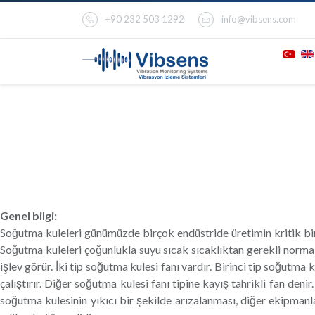
+90 232 503 1292
info@vibsens.com
SOĞUTMA KULESİ FANLARI: 
İZLEME SİSTEMİ
Genel bilgi:
Soğutma kuleleri günümüzde birçok endüstride üretimin kritik bir bi
Soğutma kuleleri çoğunlukla suyu sıcak sıcaklıktan gerekli normal
işlev görür. İki tip soğutma kulesi fanı vardır. Birinci tip soğutma 
çalıştırır. Diğer soğutma kulesi fanı tipine kayış tahrikli fan deni
soğutma kulesinin yıkıcı bir şekilde arızalanması, diğer ekipmanla