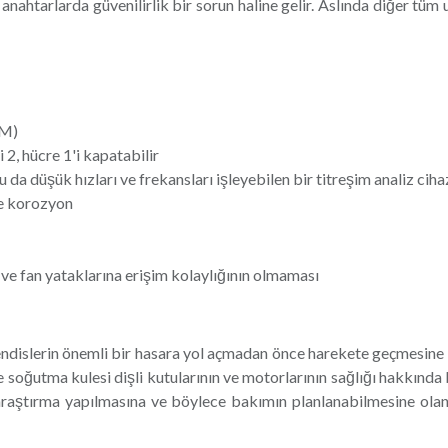
nahtarlarda güvenilirlik bir sorun haline gelir. Aslında diğer tü
PM)
 2, hücre 1'i kapatabilir
da düşük hızları ve frekansları işleyebilen bir titreşim analiz cihaz
ve korozyon
na ve fan yataklarına erişim kolaylığının olmaması
dislerin önemli bir hasara yol açmadan önce harekete geçmesine ola
soğutma kulesi dişli kutularının ve motorlarının sağlığı hakkında b
araştırma yapılmasına ve böylece bakımın planlanabilmesine olana