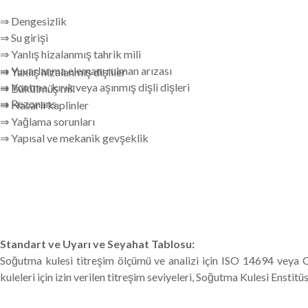
⇒ Dengesizlik
⇒ Su girişi
⇒ Yanlış hizalanmış tahrik mili
⇒ Yuvarlanma elemanı rulman arızası
⇒ Yanlış hizalanmış dişliler
⇒ Yontma, kırık veya aşınmış dişli dişleri
⇒ Bükülmüş mil
⇒ Rezonans
⇒ Hasarlı kaplinler
⇒ Yağlama sorunları
⇒ Yapısal ve mekanik gevşeklik
Standart ve Uyarı ve Seyahat Tablosu:
Soğutma kulesi titreşim ölçümü ve analizi için ISO 14694 veya CT
kuleleri için izin verilen titreşim seviyeleri, Soğutma Kulesi Ens