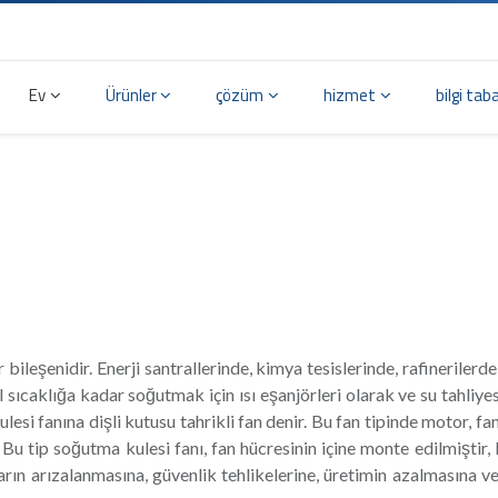
Ev
Ürünler
çözüm
hizmet
bilgi tab
SOĞUTMA KULELERİ VE FAN İ
leşenidir. Enerji santrallerinde, kimya tesislerinde, rafinerilerde
 sıcaklığa kadar soğutmak için ısı eşanjörleri olarak ve su tahli
kulesi fanına dişli kutusu tahrikli fan denir. Bu fan tipinde motor, f
r. Bu tip soğutma kulesi fanı, fan hücresinin içine monte edilmiştir
rın arızalanmasına, güvenlik tehlikelerine, üretimin azalmasına ve