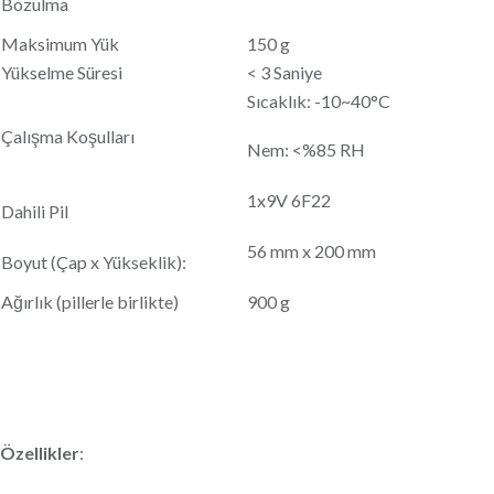
Bozulma
Maksimum Yük
150 g
Yükselme Süresi
< 3 Saniye
Sıcaklık: -10~40°C
Çalışma Koşulları
Nem: <%85 RH
1x9V 6F22
Dahili Pil
56 mm x 200 mm
Boyut (Çap x Yükseklik):
Ağırlık (pillerle birlikte)
900 g
Özellikler
: