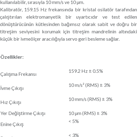
kullanılabilir, sırasıyla 10 mm/s ve 10 µm.
Kalibratör, 159.15 Hz frekansında bir kristal osilatör tarafından
çalıştırılan elektromanyetik bir uyartıcıdır ve test edilen
dönüştürücünün kütlesinden bağımsız olarak sabit ve doğru bir
titreşim seviyesini korumak için titreşim mandrelinin altındaki
küçük bir ivmeölçer aracılığıyla servo geri besleme sağlar.
Özellikler:
159.2 Hz ± 0.5%
Çalışma Frekansı
10 m/s² (RMS) ± 3%
İvme Çıkışı
10 mm/s (RMS) ± 3%
Hız Çıkışı
Yer Değiştirme Çıkışı
10 µm (RMS) ± 3%
< 5%
Enine Çıkış
< 3%