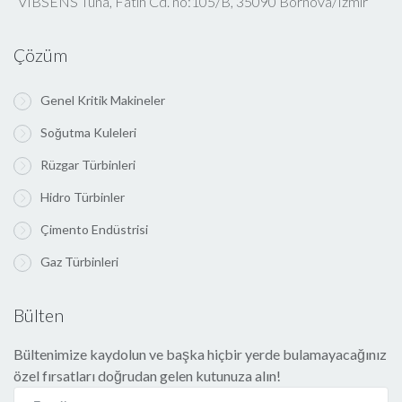
VIBSENS Tuna, Fatih Cd. no:105/B, 35090 Bornova/Izmir
Çözüm
Genel Kritik Makineler
Soğutma Kuleleri
Rüzgar Türbinleri
Hidro Türbinler
Çimento Endüstrisi
Gaz Türbinleri
Bülten
Bültenimize kaydolun ve başka hiçbir yerde bulamayacağınız
özel fırsatları doğrudan gelen kutunuza alın!