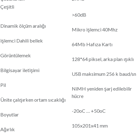
Çeşitli
>60dB
Dinamik ölçüm aralığı
Mikro işlemci 40Mhz
işlemci Dahili bellek
64Mb Hafıza Kartı
Görüntülemek
128*64 piksel, arka plan ışıklı
Bilgisayar iletişimi
USB maksimum 256 k baud/sn
Pil
NiMH yeniden şarj edilebilir
hücre
Ünite çalışırken ortam sıcaklığı
-20oC … +50oC
Boyutlar
105x201x41 mm
Ağırlık