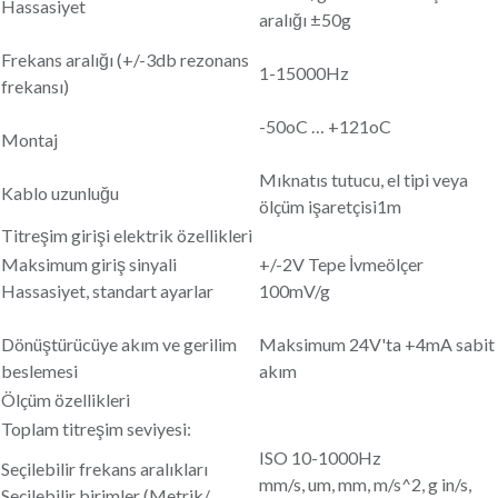
Hassasiyet
aralığı ±50g
Frekans aralığı (+/-3db rezonans
1-15000Hz
frekansı)
-50oC … +121oC
Montaj
Mıknatıs tutucu, el tipi veya
Kablo uzunluğu
ölçüm işaretçisi1m
Titreşim girişi elektrik özellikleri
Maksimum giriş sinyali
+/-2V Tepe İvmeölçer
Hassasiyet, standart ayarlar
100mV/g
Dönüştürücüye akım ve gerilim
Maksimum 24V'ta +4mA sabit
beslemesi
akım
Ölçüm özellikleri
Toplam titreşim seviyesi:
ISO 10-1000Hz
Seçilebilir frekans aralıkları
mm/s, um, mm, m/s^2, g in/s,
Seçilebilir birimler (Metrik/